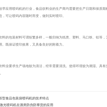
应用喷码机的行业，食品饮料业的生产商均需要把生产日期和保质期标示
息，可让喷码内容随时而变，做到实时喷印。
的包装材料可谓纷繁多样，一般归纳为纸类、塑料、马口铁、铝等，无
用。既保证喷印效果，又具备良好的附着力。
业要求生产场地较为清洁，经常需要清洗。使得环境较为潮湿。具有先
用。
新型食品包装袋喷码机的技术特点
 激光喷码机在酒类防伪防窜货的应用